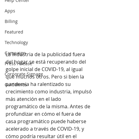
Help Center
Apps
Billing
Featured
Technology
Campaign
La industria de la publicidad fuera 
del hogar se está recuperando del 
Press release
golpe inicial de COVID-19, al igual 
Corporate Signage
que muchos otros. Pero si bien la 
pandemia ha ralentizado su 
Guidelines
crecimiento como industria, impulsó 
más atención en el lado 
programático de la misma. Antes de 
profundizar en cómo el fuera de 
casa programático puede haberse 
acelerado a través de COVID-19, y 
cómo podría resultar útil en el 