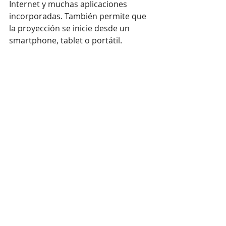
Internet y muchas aplicaciones 
incorporadas. También permite que 
la proyección se inicie desde un 
smartphone, tablet o portátil.
En la esquina del muro de vídeo, 
hace unas semanas, LG hizo una 
introducción innovadora con 
dos 
nuevos paneles de pared de vídeo 
LCD de 55 pulgadas
 con un bisel de 