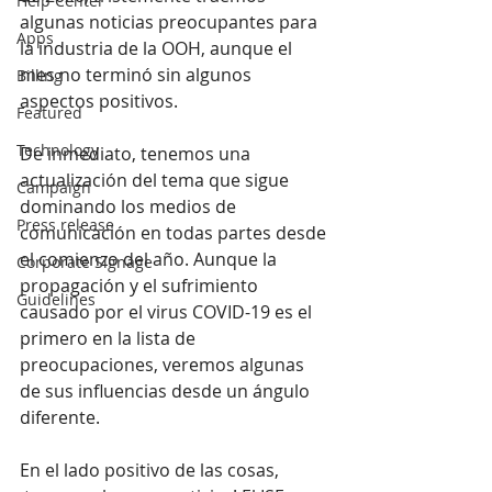
Help Center
algunas noticias preocupantes para 
Apps
la industria de la OOH, aunque el 
mes no terminó sin algunos 
Billing
aspectos positivos.
Featured
Technology
De inmediato, tenemos una 
actualización del tema que sigue 
Campaign
dominando los medios de 
Press release
comunicación en todas partes desde 
el comienzo del año. Aunque la 
Corporate Signage
propagación y el sufrimiento 
Guidelines
causado por el virus COVID-19 es el 
primero en la lista de 
preocupaciones, veremos algunas 
de sus influencias desde un ángulo 
diferente.
En el lado positivo de las cosas, 