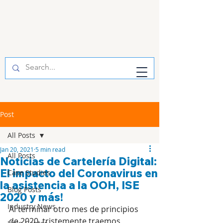
Post
All Posts
Jan 20, 2021
5 min read
All Posts
Noticias de Cartelería Digital:
El impacto del Coronavirus en
Case Studies
la asistencia a la OOH, ISE
Blog Posts
2020 y más!
Industry News
Al terminar otro mes de principios 
de 2020, tristemente traemos 