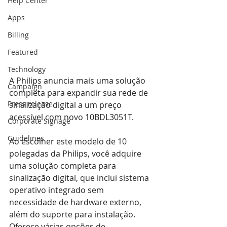
Help Center
Apps
Billing
Featured
Technology
A Philips anuncia mais uma solução 
Campaign
completa para expandir sua rede de 
Press release
sinalização digital a um preço 
acessível com novo 10BDL3051T.
Corporate Signage
Guidelines
Ao escolher este modelo de 10 
polegadas da Philips, você adquire 
uma solução completa para 
sinalização digital, que inclui sistema 
operativo integrado sem 
necessidade de hardware externo, 
além do suporte para instalação. 
Oferece várias opções de 