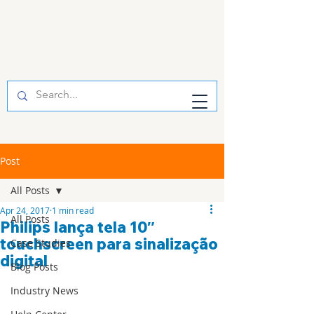
Post
All Posts
Apr 24, 2017
1 min read
All Posts
Philips lança tela 10″
touchscreen para sinalização
Case Studies
digital
Blog Posts
Industry News