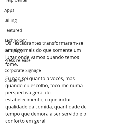
Help Center
Apps
Billing
Featured
Technology
Os restaurantes transformaram-se 
em algo mais do que somente um 
Campaign
lugar onde vamos quando temos 
Press release
fome.
Corporate Signage
Eu não sei quanto a vocês, mas 
Guidelines
quando eu escolho, foco-me numa 
perspectiva geral do 
estabelecimento, o que incluí 
qualidade da comida, quantidade de 
tempo que demora a ser servido e o 
conforto em geral.