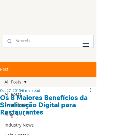
Post
All Posts
Oct 27, 2015
6 min read
All Posts
Os 8 Maiores Benefícios da
Sinalização Digital para
Case Studies
Restaurantes
Blog Posts
Industry News