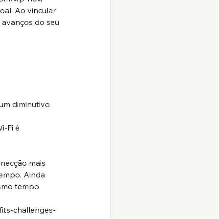
al. Ao vincular 
s avanços do seu 
um diminutivo 
i-Fi é 
onecção mais 
tempo. Ainda 
esmo tempo 
its-challenges-