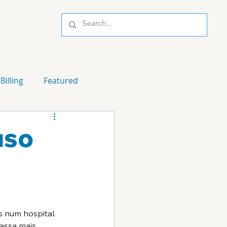
Billing
Featured
uso
 num hospital. 
assa mais 