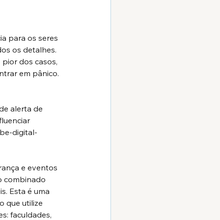
a para os seres 
s os detalhes. 
pior dos casos, 
ntrar em pânico.
e alerta de 
luenciar 
e-digital-
rança e eventos 
do combinado 
s. Esta é uma 
 que utilize 
s: faculdades, 