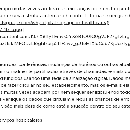
po muitas vezes acelera e as mudanças ocorrem frequent
nter uma estrutura interna sob controlo torna-se um grande
alsignage.com/why-digital-signage-in-healthcare/)!
f1b_o.jpg]
eusercontent.com/K5hX8ItyTEmvx0YX6B1O0fQ0gVJF27gTz
ztTsklMFQDzLI6ghIzurp2lTF2wv_gJ15ETXloCeb7KjUeixfy
reuniões, conferências, mudanças de horários ou outras atual
m normalmente partilhadas através de chamadas, e-mails o
difundidos usando uma rede de sinalização digital. Dados ma
 de fazer circular no seu estabelecimento, mas os e-mails el
s muitas vezes acabam por nem sequer ser lidos.Tendo todo
 verifique os dados que circulam e reduz as chances de erro
 visão mais clara de como está a situação dentro do seu est
rviços hospitalares