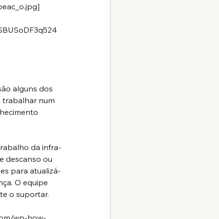
beac_o.jpg]
pSBUSoDF3q524
são alguns dos 
 trabalhar num 
nhecimento 
abalho da infra-
 de descanso ou 
s para atualizá-
nça. O equipe 
e o suportar.
.com/wp-how-