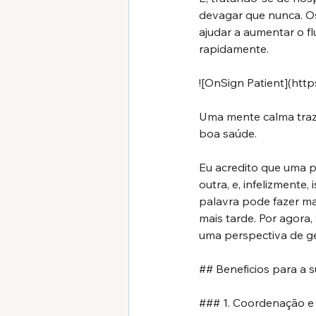
devagar que nunca. Os
ajudar a aumentar o f
rapidamente.
![OnSign Patient](
http
Uma mente calma traz 
boa saúde.
Eu acredito que uma 
outra, e, infelizmente,
palavra pode fazer ma
mais tarde. Por agora,
uma perspectiva de g
## Beneficios para a
### 1. Coordenação e