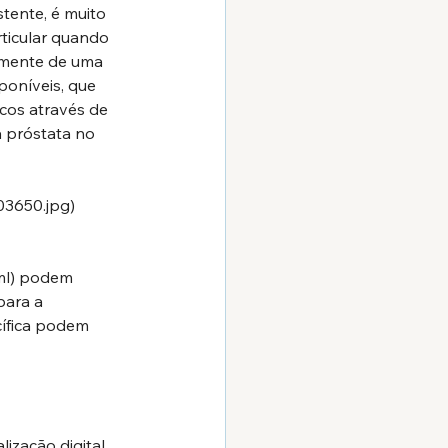
tente, é muito 
rticular quando 
amente de uma 
poníveis, que 
cos através de 
 próstata no 
03650.jpg
)
ml
) podem 
ara a 
ífica podem 
ização digital 