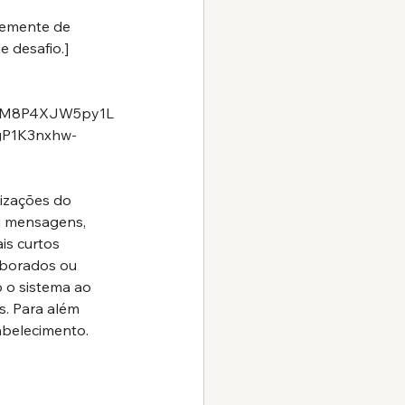
emente de 
 desafio.]
LrgM8P4XJW5py1L
gP1K3nxhw-
izações do 
u mensagens, 
is curtos 
aborados ou 
 o sistema ao 
s. Para além 
abelecimento.