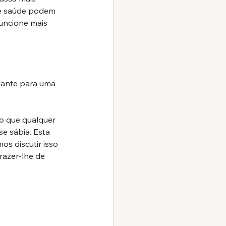
de saúde podem 
uncione mais 
tante para uma 
o que qualquer 
se sábia. Esta 
s discutir isso 
razer-lhe de 