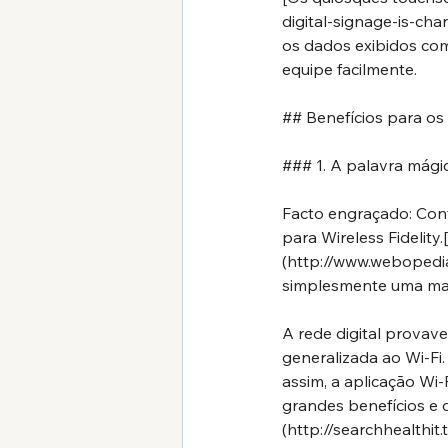
digital-signage-is-c
os dados exibidos com
equipe facilmente.
## Benefícios para os 
### 1. A palavra mági
Facto engraçado: Cont
para Wireless Fidelity
(
http://www.webopedi
simplesmente uma marc
A rede digital provav
generalizada ao Wi-Fi
assim, a aplicação W
grandes benefícios e d
(
http://searchhealthi