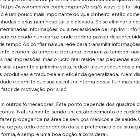
(
https://www.omnivex.com/company/blog/6-ways-digital-sig
po é um pouco mais importante do que dinheiro, então come
hadas diárias num hospital já é elevada. Se se eliminar a ne
terminadas informações, ou a necessidade de imprimir inf
será colocado num cartaz onde poderá passar despercebid
de 
tempo.Ao
 confiar na sua rede para transmitir informações
ente, economiza tempo e, portanto, economiza também nas 
 nas impressões, mas o lucro real reside nas pequenas ec
eja aparente à primeira vista, reduzir alguns segundos a m
s produtivas e traduz-se em eficiência generalizada. Além di
dade e permite que sua estrutura interna possa fluir mais rá
 fator de motivação por si só.
om outros fornecedores. Este ponto depende dos quadros d
contra. Naturalmente, sendo um estabelecimento de cuidado
 fazer propaganda na área de serviços médicos e de saúde. O
 opção, tudo dependendo da sua preferência e da situação
 forma, é sempre uma boa opção a considerar.