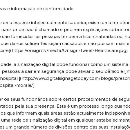
gras e informação de conformidade
uma espécie intelectualmente superior, existe uma tendênci
nariz onde não é chamado e pedirem explicações sobre todo
 são fornecidas, as pessoas tendem a ficar chateadas ou, no 
que danos suficientes sejam causados ​​e não possam mais e
care](
https://onsign.tv/media/Onsign-Tweet-Healthcare.jpg
)
ade, a sinalização digital pode funcionar como um sistema d
s pessoas a sair em segurança pode aliviar o seu pânico e [inf
ospital.](
http://www.digitalsignagetoday.com/blogs/prescrib
ospital-morale/
)
 os seus funcionários sobre certos procedimentos de segu
etados pela sua presença. Este é um processo longo quan
ios que informam quais áreas estão actualmente indisponívei
 uma rede de sinalização digital em qualquer estabelecimento
des um grande número de divisões dentro das suas instalaçõe