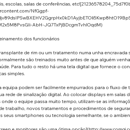
ais, escolas, salas de conferências, etc![21236578204_75d7f0
ercontent.com/NfGgpf-
jv89dsIPSwBXEHV2GgrpHx0kD1AyjbETOli5Kwp8htO19B
2x5M8PvsGIi-AbH-JQ7TxPjBDcgmTvhlOqdM
)
reinamento dos funcionários
 transplante de rim ou um tratamento numa unha encravada 
rmalmente são treinados muito antes de que alguém venha
úde. Para tudo o resto há uma tela digital que fornece o co
as simples.
equipa podem ser facilmente empurrados para o fluxo de tr
ua rede de sinalização digital. Ao colocar displays em salas
onde o equipe passa muito tempo, utilizam-se as informaçõe
s de trabalho, novos tratamentos e procedimentos de segura
os seus smartphones ou tecnologia semelhante, se o ambient
creen e monitores são uma ótima opção](
http://www.comqi