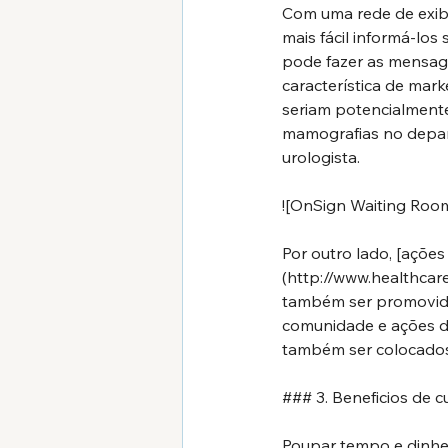
Com uma rede de exibiç
mais fácil informá-los
pode fazer as mensage
característica de mark
seriam potencialmente 
mamografias no depar
urologista.
![OnSign Waiting Roo
Por outro lado, [ações
(
http://www.healthcar
também ser promovidas
comunidade e ações d
também ser colocados 
### 3. Beneficios de c
Poupar tempo e dinhei