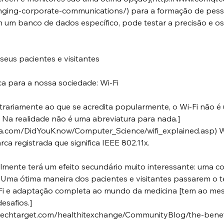
hanging-corporate-communications/
) para a formação de pesso
 um banco de dados específico, pode testar a precisão e o
seus pacientes e visitantes
ca para a nossa sociedade: Wi-Fi
rariamente ao que se acredita popularmente, o Wi-Fi não é 
.[ Na realidade não é uma abreviatura para nada.]
a.com/DidYouKnow/Computer_Science/wifi_explained.asp
) W
a registrada que significa IEEE 802.11x.
elmente terá um efeito secundário muito interessante: uma c
. Uma ótima maneira dos pacientes e visitantes passarem o 
i-Fi e adaptação completa ao mundo da medicina [tem ao m
esafios.]
t.techtarget.com/healthitexchange/CommunityBlog/the-benef