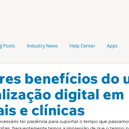
g Posts
Industry News
Help Center
Apps
Press release
Corporate Signage
Guidelines
res benefícios do 
alização digital em
is e clínicas
ecessário ter paciência para suportar o tempo que passamos
pitais, frequentemente temos a impressão de que o tempo p