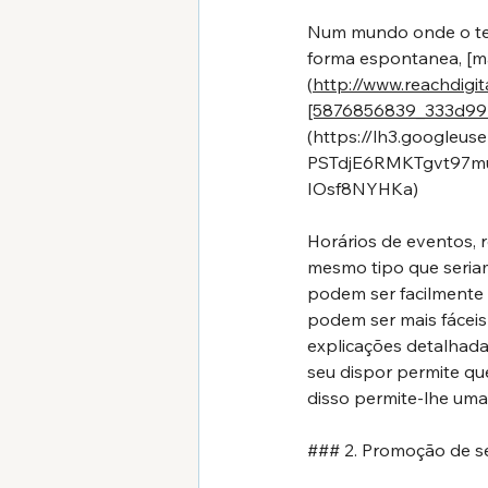
Num mundo onde o tem
forma espontanea, [ma
(
http://www.reachdigit
[5876856839_333d997
(https://lh3.googl
PSTdjE6RMKTgvt97mu
IOsf8NYHKa)
Horários de eventos, 
mesmo tipo que seria
podem ser facilmente 
podem ser mais fáceis
explicações detalhada
seu dispor permite que
disso permite-lhe uma
### 2. Promoção de se