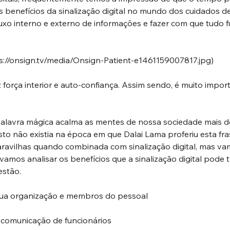
 benefícios da sinalização digital no mundo dos cuidados 
luxo interno e externo de informações e fazer com que tudo f
s://onsign.tv/media/Onsign-Patient-e1461159007817.jpg
)
força interior e auto-confiança. Assim sendo, é muito impor
palavra mágica acalma as mentes de nossa sociedade mais d
 isto não existia na época em que Dalai Lama proferiu esta fra
ravilhas quando combinada com sinalização digital, mas vamo
 vamos analisar os benefícios que a sinalização digital pode t
estão.
 sua organização e membros do pessoal
 comunicação de funcionários