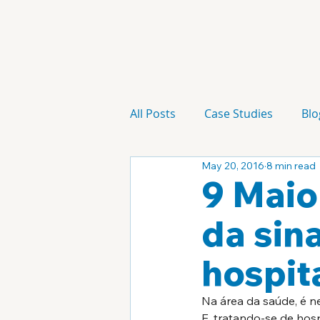
All Posts
Case Studies
Blo
May 20, 2016
8 min read
Technology
Campaign
9 Maio
da sin
hospita
Na área da saúde, é n
E, tratando-se de hos