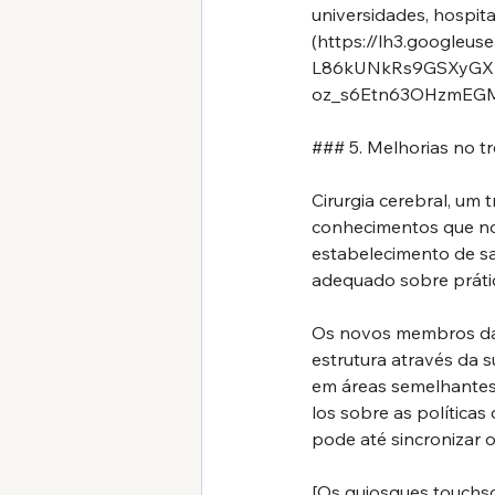
universidades, hospit
(
https://lh3.googleus
L86kUNkRs9GSXyGXl
oz_s6Etn63OHzmEGM
### 5. Melhorias no t
Cirurgia cerebral, um
conhecimentos que no
estabelecimento de sa
adequado sobre prátic
Os novos membros da 
estrutura através da s
em áreas semelhantes 
los sobre as política
pode até sincronizar 
[Os quiosques touchs