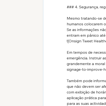
### 4. Segurança, re
Mesmo tratando-se de 
humanos colocarem o 
Se as informações não
entram em pânico até 
![Onsign Tweet Health
Em tempos de necessid
emergência. Instruir a
grandemente a moral h
signage-to-improve-h
Também pode informar
que não devem ser af
com exibição de horár
aplicação prática para
para as suas activida