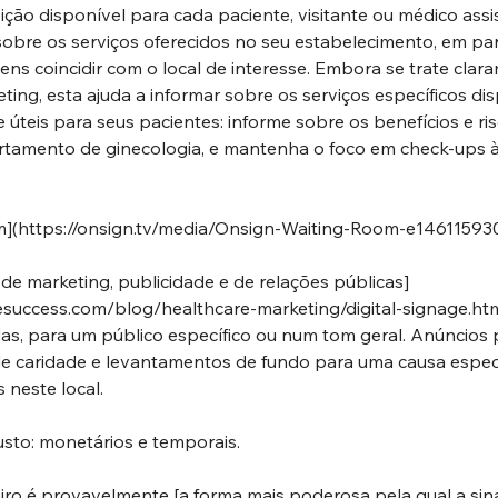
ão disponível para cada paciente, visitante ou médico assis
 sobre os serviços oferecidos no seu estabelecimento, em pa
ns coincidir com o local de interesse. Embora se trate clar
eting, esta ajuda a informar sobre os serviços específicos dis
úteis para seus pacientes: informe sobre os benefícios e ris
tamento de ginecologia, e mantenha o foco em check-ups à
m](
https://onsign.tv/media/Onsign-Waiting-Room-e14611593
 de marketing, publicidade e de relações públicas]
esuccess.com/blog/healthcare-marketing/digital-signage.ht
, para um público específico ou num tom geral. Anúncios p
e caridade e levantamentos de fundo para uma causa espec
neste local.
usto: monetários e temporais.
ro é provavelmente [a forma mais poderosa pela qual a sinal