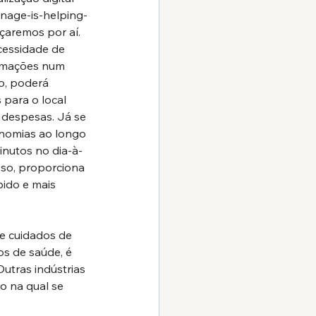
nage-is-helping-
çaremos por aí. 
cessidade de 
ormações num 
o, poderá 
 para o local 
despesas. Já se 
onomias ao longo 
inutos no dia-à-
sso, proporciona 
pido e mais 
e cuidados de 
s de saúde, é 
utras indústrias 
 na qual se 