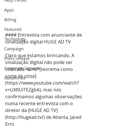
Help Center
Apps
Billing
Featured
#### Entrevista com anunciante de 
Technology
sinalização digital HUGE AD TV
Campaign
Claro que estamos brincando. A 
Press release
sinalização digital não pode ser 
Corporate Signage
colocada num *[teorema como 
corte de pizza]
Guidelines
(
https://www.youtube.com/watch?
v=UXRUiTEZgbA
), mas nós 
confirmamos algumas observações 
numa recente entrevista com o 
diretor da [HUGE AD TV]
(
http://hugead.tv/
) de Atlanta, Jared 
Erni.