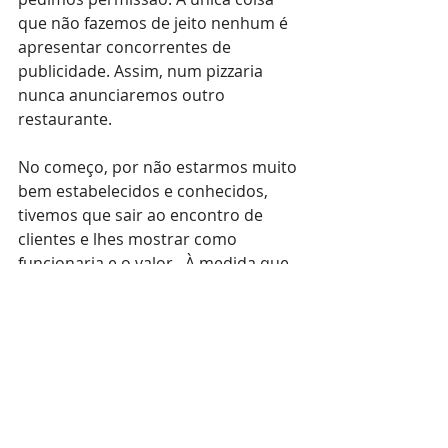
que não fazemos de jeito nenhum é 
apresentar concorrentes de 
publicidade. Assim, num pizzaria 
nunca anunciaremos outro 
restaurante.
No começo, por não estarmos muito 
bem estabelecidos e conhecidos, 
tivemos que sair ao encontro de 
clientes e lhes mostrar como 
funcionaria e o valor . À medida que 
fomos crescendo, começamos a ter 
mais e mais pessoas vindo até nós, 
querendo anunciar na nossa rede. 
Recebemos telefonemas e e-mails, 
mas ainda temos de fazer vendas e 
nos aproximar da comunidade.