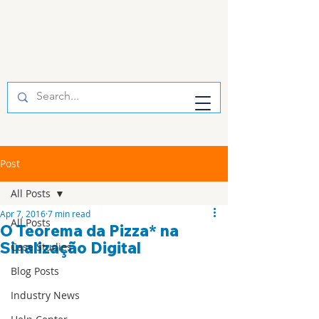
Post
All Posts
Apr 7, 2016
7 min read
All Posts
O Teorema da Pizza* na
Sinalização Digital
Case Studies
Blog Posts
Industry News