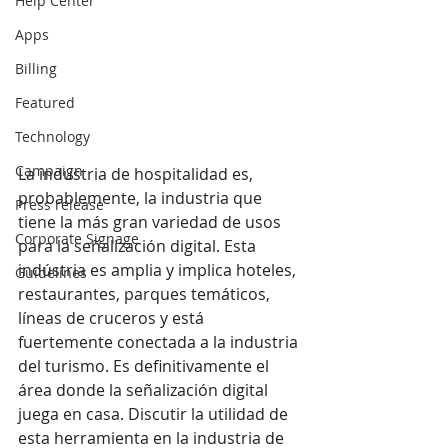
Help Center
Apps
Billing
Featured
Technology
Campaign
La industria de hospitalidad es, 
probablemente, la industria que 
Press release
tiene la más gran variedad de usos 
Corporate Signage
para la señalización digital. Esta 
indústria es amplia y implica hoteles, 
Guidelines
restaurantes, parques temáticos, 
líneas de cruceros y está 
fuertemente conectada a la industria 
del turismo. Es definitivamente el 
área donde la señalización digital 
juega en casa. Discutir la utilidad de 
esta herramienta en la industria de 