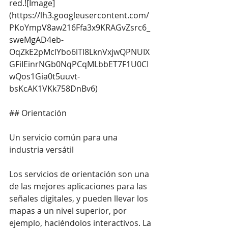
red.![Image]
(
https://lh3.googleusercontent.com/
PKoYmpV8aw216Ffa3x9KRAGvZsrc6_
sweMgAD4eb-
OqZkE2pMclYbo6lTl8LknVxjwQPNUIX
GFiIEinrNGb0NqPCqMLbbET7F1U0CI
wQos1Gia0t5uuvt-
bsKcAK1VKk758DnBv6
)
## Orientación
Un servicio común para una 
industria versátil
Los servicios de orientación son una 
de las mejores aplicaciones para las 
señales digitales, y pueden llevar los 
mapas a un nivel superior, por 
ejemplo, haciéndolos interactivos. La 