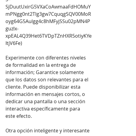
SjDuutUxirG5VXaCoAwmaaFdHOMuY
mPNgg0nt2Tlg3gw7CquqgSQV00MoR
oyg64G5Aulgg4c8hMFyjSSu02pMN4P
guzlx-
xpEAL4Q39Het6TVDpTZnHXR5otiyKYe
ItjV6Fe
)
Experimente con diferentes niveles 
de formalidad en la entrega de 
información; Garantice solamente 
que los datos son relevantes para el 
cliente. Puede disponibilizar esta 
información en mensajes cortos, o 
dedicar una pantalla o una sección 
interactiva específicamente para 
este efecto.
Otra opción inteligente y interesante 