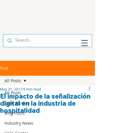
Post
All Posts
May 31, 2017
8 min read
All Posts
El impacto de la señalización
digital en la industria de
Case Studies
hospitalidad
Blog Posts
Industry News