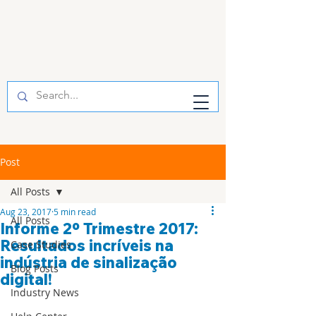
Post
All Posts
Aug 23, 2017
5 min read
All Posts
Informe 2º Trimestre 2017:
Resultados incríveis na
Case Studies
indústria de sinalização
Blog Posts
digital!
Industry News