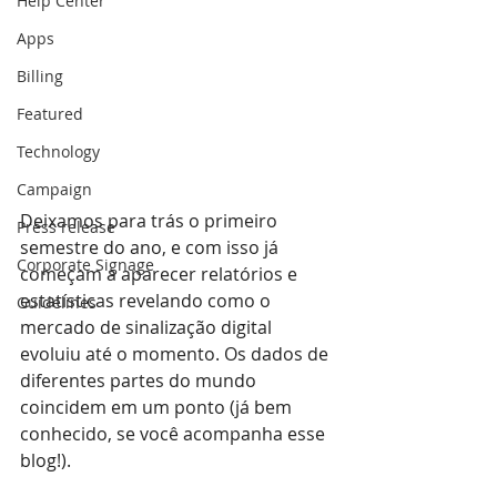
Help Center
Apps
Billing
Featured
Technology
Campaign
Deixamos para trás o primeiro 
Press release
semestre do ano, e com isso já 
Corporate Signage
começam a aparecer relatórios e 
estatísticas revelando como o 
Guidelines
mercado de sinalização digital 
evoluiu até o momento. Os dados de 
diferentes partes do mundo 
coincidem em um ponto (já bem 
conhecido, se você acompanha esse 
blog!).