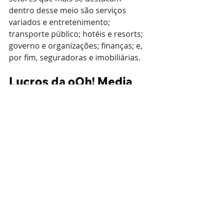
dentro desse meio são serviços 
variados e entretenimento; 
transporte público; hotéis e resorts; 
governo e organizações; finanças; e, 
por fim, seguradoras e imobiliárias.
Lucros da oOh! Media 
aumentam 18% no 
primeiro semestre
A oOh! Media
 é a maior distribuidora 
de sinalização digital em outdoors 
da Austrália e divulgou um
aumento 
de 18% nos lucros somente no 
primeiro semestre
. A grande 
diferença registrada é mais um 
indicador do contínuo crescimento 
de sinalização digital OOH, enquanto 