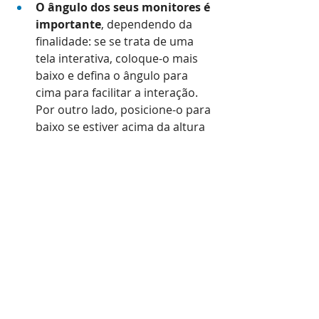
O ângulo dos seus monitores é 
importante
, dependendo da 
finalidade: se se trata de uma 
tela interativa, coloque-o mais 
baixo e defina o ângulo para 
cima para facilitar a interação. 
Por outro lado, posicione-o para 
baixo se estiver acima da altura 
dos olhos.
Seja claro.
 A distância que a tela 
pode variar de acordo o 
conteúdo exibido. Verifique a 
distância entre a tela e o público-
alvo e leve isso em conta ao 
criar anúncios. Mantenha o 
texto curto em distâncias 
maiores.