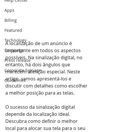
Help Center
Apps
Billing
Featured
Technology
A localização de um anúncio é 
importante em todos os aspectos 
Campaign
possíveis. Na sinalização digital, no 
Press release
entanto, há dois ângulos que 
Corporate Signage
merecem atenção especial. Neste 
artigo, vamos apresentá-los e 
Guidelines
discutir com detalhes como escolher 
a melhor posição para as telas.
O sucesso da sinalização digital 
depende da localização ideal. 
Descubra como definir o melhor 
local para alocar sua tela para o seu 