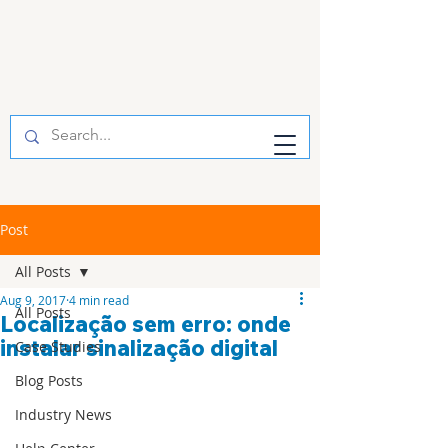
Post
All Posts
Aug 9, 2017
4 min read
All Posts
Localização sem erro: onde
instalar sinalização digital
Case Studies
Blog Posts
Industry News