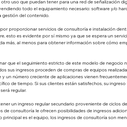
r otro uso que puedan tener para una red de señalización digi
 vendiendo todo el equipamiento necesario: software y/o har
 gestión del contenido.
or proporcionar servicios de consultoría e instalación dent
e, esto es evidente por sí mismo ya que se espera un servic
ada más, al menos para obtener información sobre cómo empez
ar que el seguimiento estricto de este modelo de negocio n
odos sus ingresos proceden de compras de equipos realizadas
e y un número creciente de aplicaciones vienen frecuentemen
fico de tiempo. Si sus clientes están satisfechos, su ingreso
será regular.
ner un ingreso regular secundario proveniente de ciclos d
 de consultoría le ofrecen posibilidades de ingresos adiciona
o principal es el equipo, los ingresos de consultoría son me