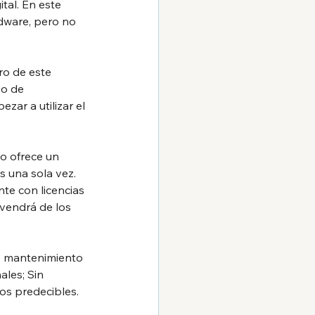
tal. En este 
dware, pero no 
ro de este 
io de 
ar a utilizar el 
o ofrece un 
 una sola vez. 
te con licencias 
 vendrá de los 
e mantenimiento 
les; Sin 
nos predecibles.