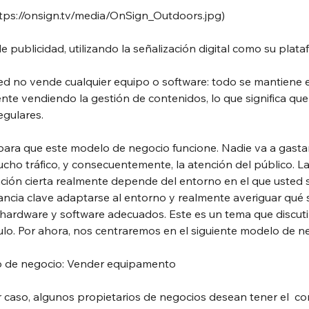
tps://onsign.tv/media/OnSign_Outdoors.jpg
)
publicidad, utilizando la señalización digital como su plat
ted no vende cualquier equipo o software: todo se mantiene 
te vendiendo la gestión de contenidos, lo que significa que
gulares.
 para que este modelo de negocio funcione. Nadie va a gastar
ucho tráfico, y consecuentemente, la atención del público. L
ación cierta realmente depende del entorno en el que usted 
ncia clave adaptarse al entorno y realmente averiguar qué 
r hardware y software adecuados. Este es un tema que discu
ulo. Por ahora, nos centraremos en el siguiente modelo de n
 de negocio: Vender equipamento
r caso, algunos propietarios de negocios desean tener el  con