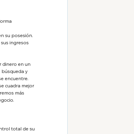
aforma
en su posesión. 
 sus ingresos 
 dinero en un 
a búsqueda y 
se encuentre. 
se cuadra mejor 
tiremos más 
egocio.
trol total de su 