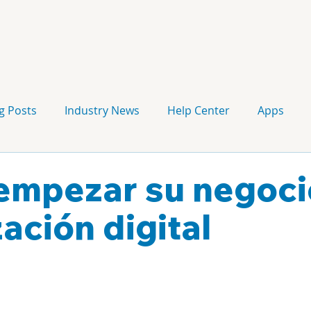
g Posts
Industry News
Help Center
Apps
Press release
Corporate Signage
Guidelines
mpezar su negoci
ación digital