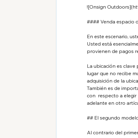
![Onsign Outdoors](
ht
#### Venda espacio de 
En este escenario, us
Usted está esencialmen
provienen de pagos re
La ubicación es clave
lugar que no recibe m
adquisición de la ubic
También es de importa
con  respecto a elegi
adelante en otro artíc
## El segundo modelo
Al contrario del prime