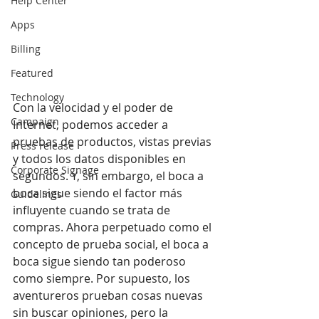
Help Center
Apps
Billing
Featured
Technology
Con la velocidad y el poder de 
Campaign
Internet, podemos acceder a 
pruebas de productos, vistas previas 
Press release
y todos los datos disponibles en 
Corporate Signage
segundos. Y, sin embargo, el boca a 
boca sigue siendo el factor más 
Guidelines
influyente cuando se trata de 
compras. Ahora perpetuado como el 
concepto de prueba social, el boca a 
boca sigue siendo tan poderoso 
como siempre. Por supuesto, los 
aventureros prueban cosas nuevas 
sin buscar opiniones, pero la 