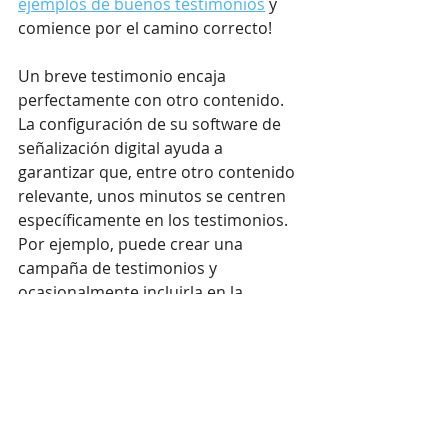
ejemplos de buenos testimonios
 y 
comience por el camino correcto!
Un breve testimonio encaja 
perfectamente con otro contenido. 
La configuración de su software de 
señalización digital ayuda a 
garantizar que, entre otro contenido 
relevante, unos minutos se centren 
específicamente en los testimonios. 
Por ejemplo, puede crear una 
campaña de testimonios y 
ocasionalmente incluirla en la 
rotación de contenido
. Esto incluso 
puede ser parte de su presentación 
al vender espacios publicitarios en 
sus pantallas.
4. Usa las redes sociales