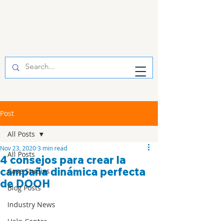
Post
All Posts
Nov 23, 2020
3 min read
All Posts
4 consejos para crear la
campaña dinámica perfecta
Case Studies
de DOOH
Blog Posts
Industry News