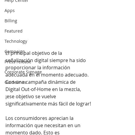
Help Center
Apps
Billing
Featured
Technology
Campaign
El principal objetivo de la 
señalización digital siempre ha sido 
Press release
proporcionar la información 
Corporate Signage
adecuada en el momento adecuado. 
Con una campaña dinámica de 
Guidelines
Digital Out-of-Home en la mezcla, 
¡ese objetivo se vuelve 
significativamente más fácil de lograr!
Los consumidores aprecian la 
información que necesitan en un 
momento dado. Esto es 