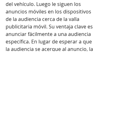
del vehículo. Luego le siguen los 
anuncios móviles en los dispositivos 
de la audiencia cerca de la valla 
publicitaria móvil. Su ventaja clave es 
anunciar fácilmente a una audiencia 
específica. En lugar de esperar a que 
la audiencia se acerque al anuncio, la 
protección de sombras lleva el 
anuncio a la audiencia y amplía su 
alcance. En esencia, es una forma 
superior de 
geovalla
 que ya puede 
aplicar fácilmente en sus propias 
campañas.