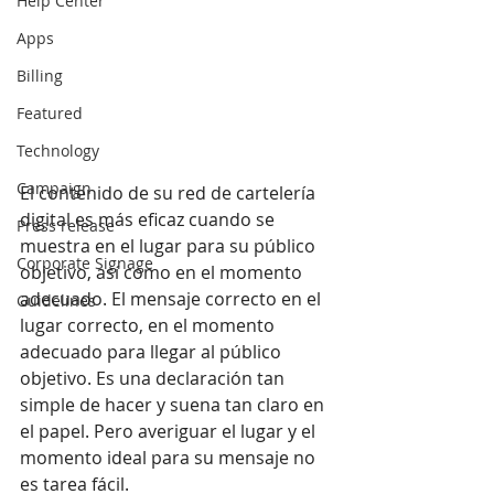
Help Center
Apps
Billing
Featured
Technology
Campaign
El contenido de su red de cartelería 
digital es más eficaz cuando se 
Press release
muestra en el lugar para su público 
Corporate Signage
objetivo, así como en el momento 
adecuado. El mensaje correcto en el 
Guidelines
lugar correcto, en el momento 
adecuado para llegar al público 
objetivo. Es una declaración tan 
simple de hacer y suena tan claro en 
el papel. Pero averiguar el lugar y el 
momento ideal para su mensaje no 
es tarea fácil.