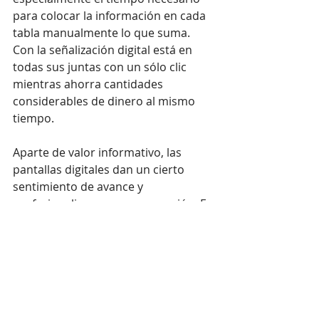
para colocar la información en cada 
tabla manualmente lo que suma. 
Con la señalización digital está en 
todas sus juntas con un sólo clic 
mientras ahorra cantidades 
considerables de dinero al mismo 
tiempo.
Aparte de valor informativo, las 
pantallas digitales dan un cierto 
sentimiento de avance y 
profesionalismo a su corporación. Es 
más fácil, más rápida y eficiente en 
todos los aspectos en comparación 
con otros métodos de compartir 
información.
8. Use la señalización digital 