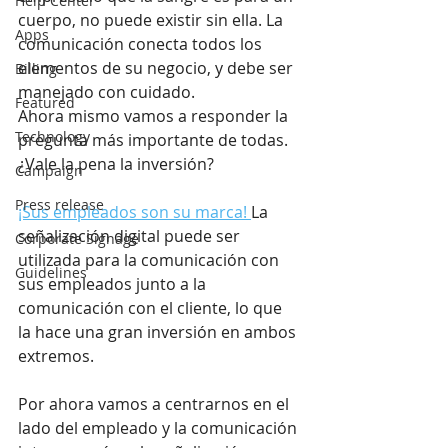
Help Center
cuerpo, no puede existir sin ella. La 
Apps
comunicación conecta todos los 
elementos de su negocio, y debe ser 
Billing
manejado con cuidado.
Featured
Ahora mismo vamos a responder la 
Technology
pregunta más importante de todas. 
¿Vale la pena la inversión?
Campaign
Press release
¡Sus empleados son su marca! 
La 
señalización digital puede ser 
Corporate Signage
utilizada para la comunicación con 
Guidelines
sus empleados junto a la 
comunicación con el cliente, lo que 
la hace una gran inversión en ambos 
extremos.
Por ahora vamos a centrarnos en el 
lado del empleado y la comunicación 