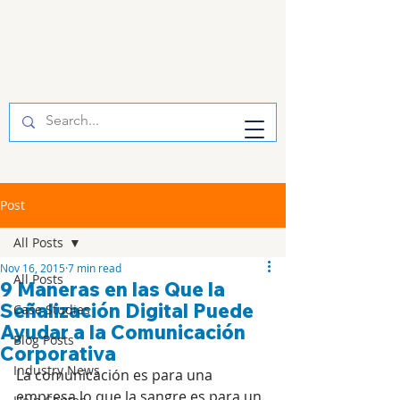
Post
All Posts
Nov 16, 2015
7 min read
All Posts
9 Maneras en las Que la
Señalización Digital Puede
Case Studies
Ayudar a la Comunicación
Blog Posts
Corporativa
Industry News
La comunicación es para una 
empresa lo que la sangre es para un 