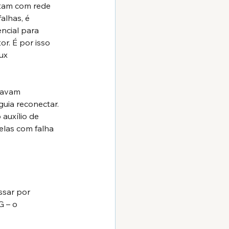
ntam com rede 
lhas, é 
ncial para 
. É por isso 
ux 
tavam 
uia reconectar. 
auxílio de 
elas com falha 
ssar por 
 – o 