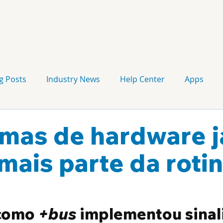
g Posts
Industry News
Help Center
Apps
Press release
Corporate Signage
Guidelines
mas de hardware j
mais parte da roti
como 
+bus
 implementou sinal