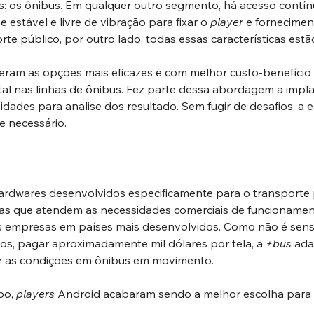
: os ônibus. Em qualquer outro segmento, há acesso contín
e estável e livre de vibração para fixar o 
player
 e fornecimen
te público, por outro lado, todas essas características estã
is eram as opções mais eficazes e com melhor custo-benefíci
ital nas linhas de ônibus. Fez parte dessa abordagem a impl
dades para analise dos resultado. Sem fugir de desafios, a 
e necessário.
rdwares desenvolvidos especificamente para o transporte p
as que atendem as necessidades comerciais de funcionament
as empresas em países mais desenvolvidos. Como não é sens
os, pagar aproximadamente mil dólares por tela, a 
+bus 
ada
r as condições em ônibus em movimento.
o, 
players 
Android acabaram sendo a melhor escolha para s