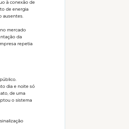
uo à conexão de 
to de energia 
o ausentes.
o no mercado 
antação da 
empresa repetia 
úblico. 
o dia e noite só 
ato, de uma 
ptou o sistema 
inalização 