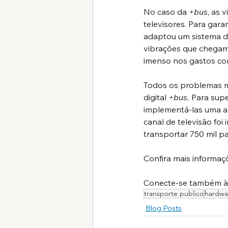
No caso da 
+bus
, as
televisores. Para gara
adaptou um sistema de
vibrações que chegam 
imenso nos gastos c
Todos os problemas m
digital 
+bus. 
Para supe
implementá-las uma a 
canal de televisão fo
transportar 750 mil pa
Confira mais informaç
Conecte-se também à 
transporte publico
hardwa
Blog Posts