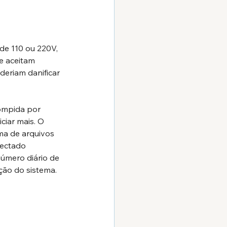
e 110 ou 220V, 
e aceitam 
eriam danificar 
ompida por 
ciar mais. O 
a de arquivos 
ectado 
número diário de 
ção do sistema. 