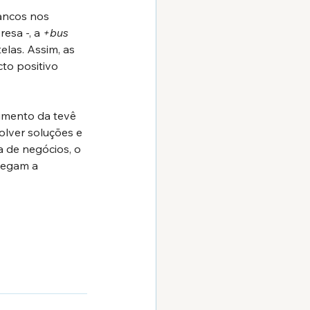
ancos nos 
esa -, a 
+bus 
las. Assim, as 
to positivo 
imento da tevê 
olver soluções e 
 de negócios, o 
hegam a 