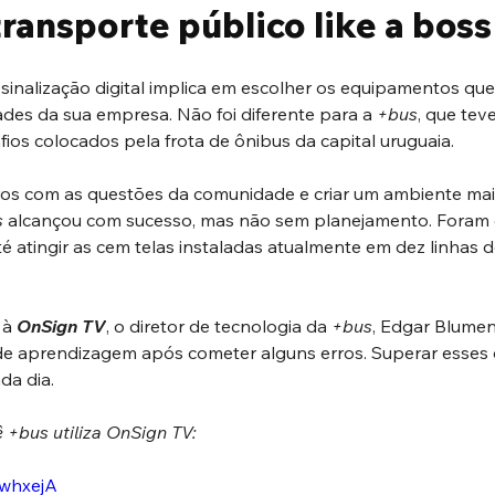
transporte público like a boss
inalização digital implica em escolher os equipamentos que
es da sua empresa. Não foi diferente para a 
+bus
, que tev
ios colocados pela frota de ônibus da capital uruguaia.
os com as questões da comunidade e criar um ambiente mai
s
 alcançou com sucesso, mas não sem planejamento. Foram 
é atingir as cem telas instaladas atualmente em dez linhas 
à 
OnSign TV
, o diretor de tecnologia da 
+bus
, Edgar Blumen
de aprendizagem após cometer alguns erros. Superar esses 
da dia.
 +bus utiliza OnSign TV:
zwhxejA