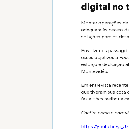
digital no 
Montar operações de s
adequam às necessidad
soluções para os desaf
Envolver os passageir
esses objetivos a 
+bu
esforço e dedicação at
Montevidéu.
Em entrevista recente 
que tiveram sua cota 
faz a 
+bus
 melhor a ca
Confira como e porquê
https://youtu.be/yj_J