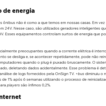
 de energia
s ônibus não é como a que temos em nossas casas. Em vez d
m 24V. Nesse caso, são utilizados geradores inteligentes qu
8V. Esses equipamentos controlam surtos de energia que pod
cialmente preocupantes quando a corrente elétrica é interr
to se desliga e, se acontecer repetidamente, pode não reini
putadores quando o plug é puxado bruscamente. O sistem
ado, deletando dados acidentalmente. Esse problema é det
análise de logs fornecidos pela OnSign TV. 
+bus
 diminuiu o 
 de 1% após 6 semanas utilizando o processo de reinicializa
para 
players
 são ínfimos 0,2%.
nternet