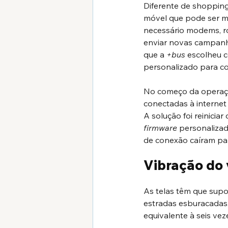
Diferente de shopping
móvel que pode ser me
necessário modems, ro
enviar novas campanh
que a 
+bus 
escolheu 
personalizado para co
No começo da operação
conectadas à internet
A solução foi reinicia
firmware 
personalizad
de conexão caíram pa
Vibração do 
As telas têm que supo
estradas esburacadas.
equivalente à seis ve