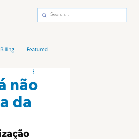
Billing
Featured
á não
na da
ização 