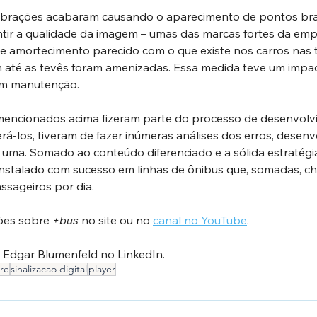
 vibrações acabaram causando o aparecimento de pontos br
ntir a qualidade da imagem – umas das marcas fortes da empr
 amortecimento parecido com o que existe nos carros nas te
até as tevês foram amenizadas. Essa medida teve um impac
om manutenção.
encionados acima fizeram parte do processo de desenvolv
rá-los, tiveram de fazer inúmeras análises dos erros, desenv
uma. Somado ao conteúdo diferenciado e a sólida estratégia
i instalado com sucesso em linhas de ônibus que, somadas, c
ssageiros por dia.
ões sobre 
+bus
 no site ou no 
canal no YouTube
.
Edgar Blumenfeld no LinkedIn.
re
sinalizacao digital
player