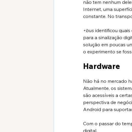
não tem nenhum deles
Internet, uma superfíci
constante. No transpor
+bus
 identificou qua
para a sinalização dig
solução em poucas uni
o experimento se foss
Hardware
Não há no mercado ha
Atualmente, os sistem
são acessíveis a cert
perspectiva de negóci
Android para suporta
Com o passar do temp
digital.