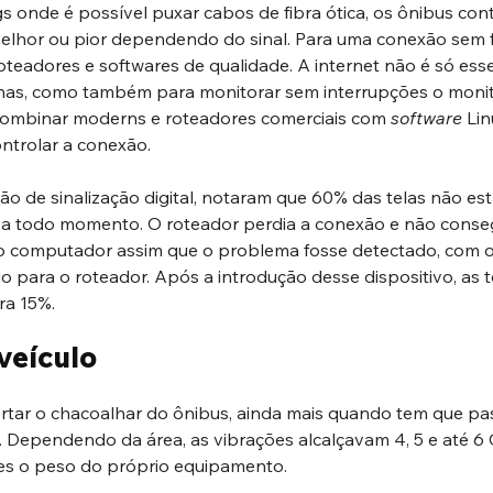
s onde é possível puxar cabos de fibra ótica, os ônibus co
lhor ou pior dependendo do sinal. Para uma conexão sem fa
teadores e softwares de qualidade. A internet não é só esse
as, como também para monitorar sem interrupções o monitor
combinar moderns e roteadores comerciais com 
software 
Lin
ntrolar a conexão.
 de sinalização digital, notaram que 60% das telas não es
 a todo momento. O roteador perdia a conexão e não conseg
r o computador assim que o problema fosse detectado, com o 
o para o roteador. Após a introdução desse dispositivo, as t
ra 15%.
veículo
rtar o chacoalhar do ônibus, ainda mais quando tem que pa
 Dependendo da área, as vibrações alcalçavam 4, 5 e até 6 G
zes o peso do próprio equipamento.